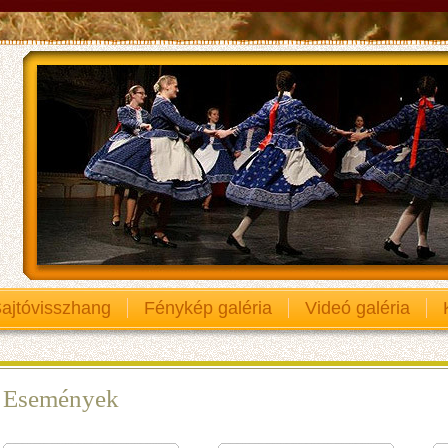
ajtóvisszhang
Fénykép galéria
Videó galéria
Események