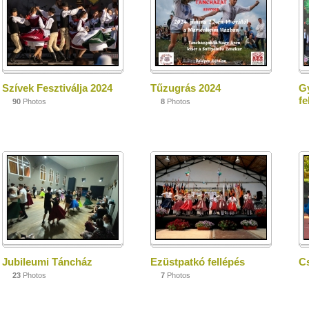
Szívek Fesztiválja 2024
Tűzugrás 2024
G
fe
90
Photos
8
Photos
Jubileumi Táncház
Ezüstpatkó fellépés
Cs
23
Photos
7
Photos