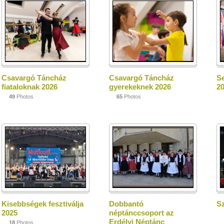
Csavargó Táncház
Csavargó Táncház
S
fiataloknak 2026
gyerekeknek 2026
2
49
Photos
65
Photos
Kisebbségek fesztiválja
Dobbantó
Sz
2025
néptánccsoport az
Erdélyi Néptánc
18
Photos