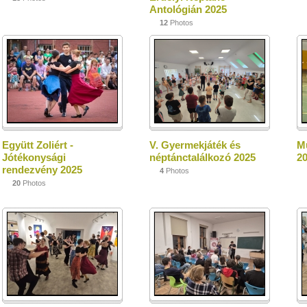
Antológián 2025
12
Photos
Együtt Zoliért -
V. Gyermekjáték és
Mu
Jótékonysági
néptánctalálkozó 2025
2
rendezvény 2025
4
Photos
20
Photos