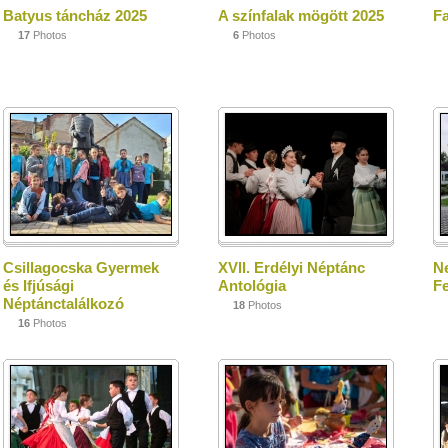
Batyus táncház 2025
A színfalak mögött 2025
F
17
Photos
6
Photos
Csillagocska Gyermek
XVII. Erdélyi Néptánc
N
és Ifjúsági
Antológia
Fe
Néptánctalálkozó
18
Photos
16
Photos