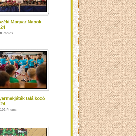
széki Magyar Napok
024
8
Photos
ermekjáték találkozó
024
102
Photos