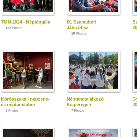
TMN 2024 - Néptángála
IX. Szabadtéri
E
Játszóház
2
122
Photos
10
Photos
Körösszakáli népzene-
Néptánctalálkozó
Gy
és néptánctábor
Kisperegen
2
3
Photos
7
Photos