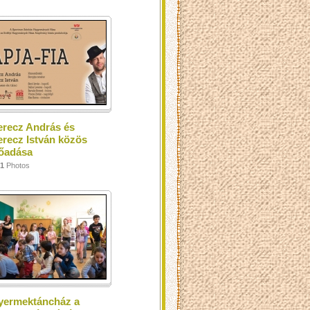
erecz András és
recz István közös
lőadása
1
Photos
yermektáncház a