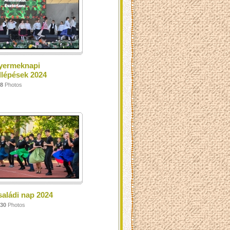
yermeknapi
llépések 2024
8
Photos
aládi nap 2024
30
Photos