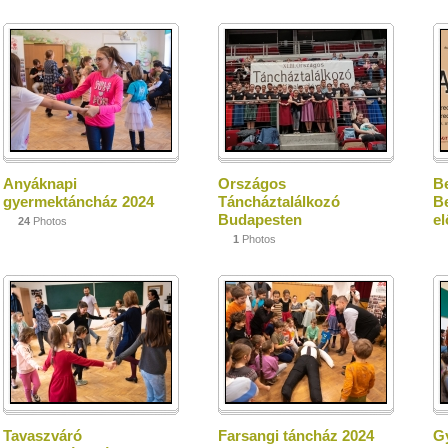
Anyáknapi
Országos
B
gyermektáncház 2024
Táncháztalálkozó
Be
Budapesten
e
24
Photos
1
Photos
Tavaszváró
Farsangi táncház 2024
G