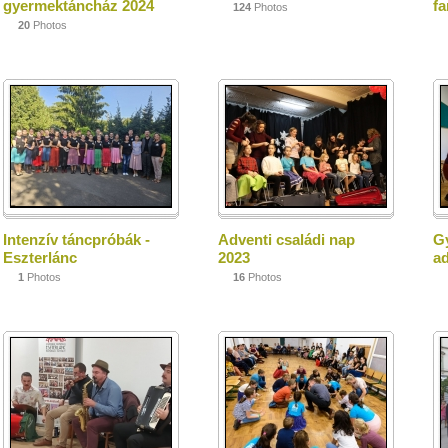
gyermektáncház 2024
fa
124
Photos
20
Photos
Intenzív táncpróbák -
Adventi családi nap
G
Eszterlánc
2023
ad
1
Photos
16
Photos