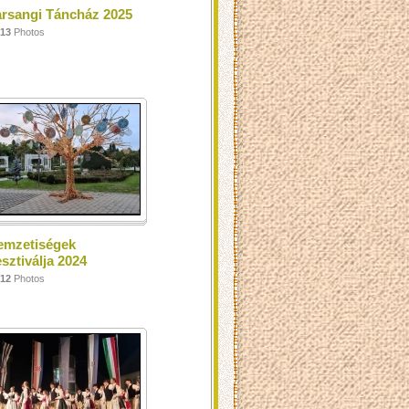
arsangi Táncház 2025
13
Photos
emzetiségek
sztiválja 2024
12
Photos