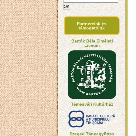
Partnereink és
támogatóink
Bartók Béla Elméleti
Líceum
Temesvári Kultúrház
Szeged Táncegyüttes