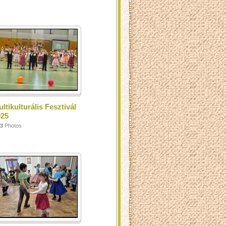
ltikulturális Fesztivál
025
3
Photos