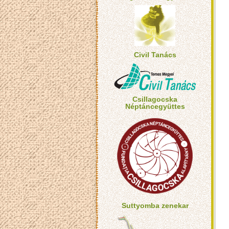
Civil Tanács
Csillagocska
Néptáncegyüttes
Suttyomba zenekar