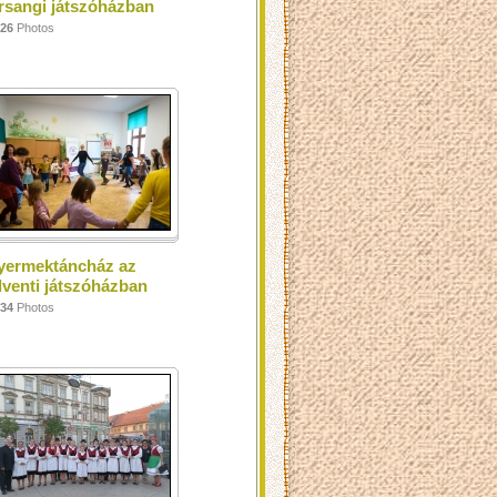
rsangi játszóházban
26
Photos
yermektáncház az
venti játszóházban
34
Photos