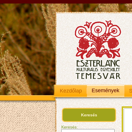
Események
Kezdőlap
S
Keresés
Keresés: